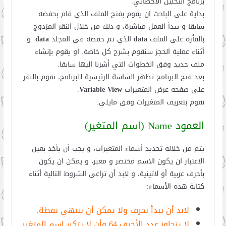
برنامج التحليل الاحصائي.
بداية على الباحث ان يقوم بفتح الملف الذي قام بحفضه
سابقا و يبدأ العمل مباشرة، و ذلك من خلال النقر المزدوج
بالفأرة على الملف
data
الذي تم حفضه في المجلد
data
. و
أثناء عملية الحجز سنقوم بشرح كل خاصة. او يقوم بإنشاء
ملف جديد وفق الخطوات التي أشرنا اليها سابقا.
بعد فتح البرنامج تظهر الشاشة الرئيسية للبرنامج، نقوم بالنقر
على صفحة عرض المتغيرات
Variable View
.
نقوم بتعريف المتغيرات وفق مايلي:
العمود Name (اسم المتغير)
يتم من خلاله تحديد أسماء المتغيرات، و يجب أن يأخذ بعين
الاعتبار ان يكون الاسم مختصر و معبر، و يمكن ان يكون
بأحرف عربية أو لاتينية، و لابد أن تراعى الشروط التالية أثناء
كتابة هذه الأسماء:
لابد أن يبدأ بحرف ولا يمكن أن ينتهي نقطة.
لا يتجاوز عدد الأحرف 64 وأن لا يتكرر اسم المتغير