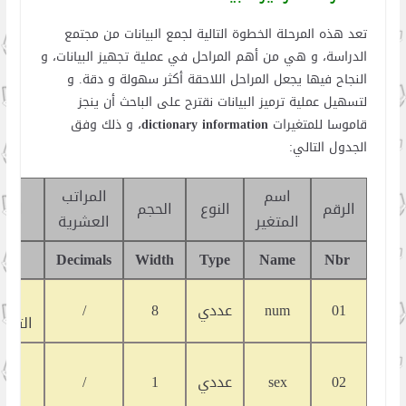
تعد هذه المرحلة الخطوة التالية لجمع البيانات من مجتمع
الدراسة، و هي من أهم المراحل في عملية تجهيز البيانات، و
النجاح فيها يجعل المراحل اللاحقة أكثر سهولة و دقة. و
لتسهيل عملية ترميز البيانات نقترح على الباحث أن ينجز
قاموسا للمتغيرات
dictionary information
، و ذلك وفق
الجدول التالي:
اسم
المراتب
الرقم
النوع
الحجم
الو
المتغير
العشرية
bel
Decimals
Width
Type
Name
Nbr
الر
01
num
عددي
8
/
التسل
02
sex
عددي
1
/
الج