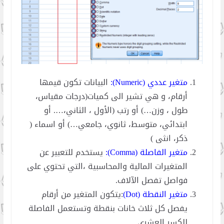
متغير عددي (Numeric):
البيانات تكون قيمها
أرقام، و هي تشير الى كميات(درجات مقياس،
طول ، وزن…) أو رتب (الأول ، الثاني،…. أو
ابتدائي، متوسط، ثانوي، جامعي…) أو اسماء (
ذكر، انثى )
متغير الفاصلة (Comma):
يستخدم للتعبير عن
المتغيرات المالية والمحاسبية ،التي تحتوي على
فواصل تفصل الآلاف.
متغير النقطة (Dot)
:يتكون المتغير من أرقام
يفصل كل ثلاث خانات بنقطة وتستعمل الفاصلة
للكسر العشري.