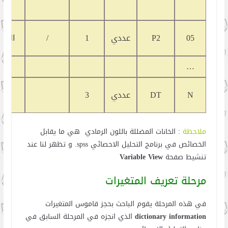
05
P2
عددي
1
/
العبار
…
الدر
N
DT
عددي
3
الكل
ملاحظة
: الخانات المضللة باللون الرمادي هي ما يقابل
الخصائص في برنامج التحليل الاحصائي spss. و تظهر لنا عند
تنشيط صفحة
Variable View
مرحلة تعريف المتغيرات
في هذه المرحلة يقوم الباحث بحجز قاموس المتغيرات
dictionary information
الذي انجزه في المرحلة السابق في